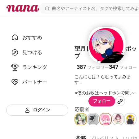
おすすめ
望月 蘭夢@チェリーポッ
見つける
プ
387
347
ランキング
フォロワー
フォロー
こんにちは！らむってよみま
パートナー
す！
※僕のお歌はヘッドホンで聞いて
くれたら嬉しいな🎧
フォロー
応援者
ログイン
リポスト常習犯です。
歌が好き。演技も好き。
投稿
プレイリスト
いいね