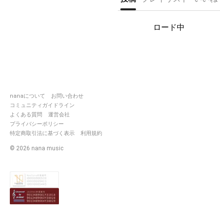
ロード中
所属ユニット
𝙼𝚎𝚖𝚘𝚛𝚢 👁‍🗨Fuzzy所属
https://nana-
music.com/users/10628693
nanaについて
お問い合わせ
コミュニティガイドライン
よくある質問
運営会社
プライバシーポリシー
2017/12/26 start___
特定商取引法に基づく表示
利用規約
©
2026
nana music