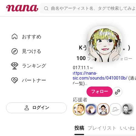
おすすめ
Kうさぎ(うさまる。)
見つける
100
79
フォロワー
フォロー
ランキング
🐰2017.11.1～
📕
https://nana-
music.com/sounds/0410010b/
(過
パートナー
タグ一覧)
フォロー
応援者
🐇--------------------💨
ログイン
こんぬつわ
歌います。
投稿
プレイリスト
いいね
聴きにゆきます。
ギターもかじります。