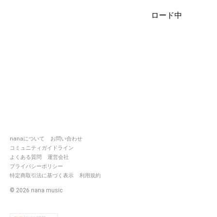
お互いに聴きあえる、
ロード中
絡めるフォローだけでいいです。
ノーアクションなら
フォローしてくださらなくて
大丈夫ですー🤘
レスポンス遅めです、
ごめんなさいｗｗ
よろしくお願いします。
🐰--------------------🥕
ゆうこさんが
nanaについて
お問い合わせ
(
https://nana-
コミュニティガイドライン
music.com/users/4049661
)
よくある質問
運営会社
曲リスト作ってくれました！！
プライバシーポリシー
特定商取引法に基づく表示
利用規約
https://nanax.iinaa.net/5730499_i.
©
2026
nana music