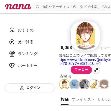
おすすめ
中村秋🍁
見つける
8,068
31
フォロワー
フォロー
ランキング
https://www.tiktok.com/@akikyu
_t=ZS-8uY7Mx05TLG&_r=1
パートナー
フォロー
応援者
ログイン
投稿
プレイリスト
いいね