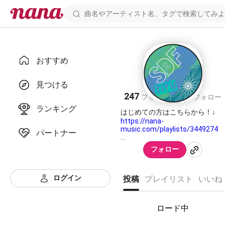
おすすめ
風乃ティユ
見つける
247
223
フォロワー
フォロー
ランキング
https://nana-
music.com/playlists/3449274
パートナー
ごく平凡な歌好き社会人
フォロー
最近はユニット活動に重きを置
いているため、ここへの投稿サ
ウンドは息抜きに軽く録ったも
ログイン
投稿
プレイリスト
いいね
のが中心です。それから、ユニ
ット関連のリポストが多いで
す。ユニットサウンドの投稿日
ロード中
はリポストで皆さんのTLを荒ら
してしまうと思うので、不快に