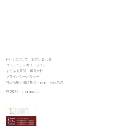
思われた方はミュートorフォロ
ー解除をお願いします。
・フォロバはユニット関係者と
Twitterで仲良くさせていただい
ている方に限らせていただきま
す。
アイコン: みりぃさん
ヘッダー: フリー素材
nanaについて
お問い合わせ
主催ユニット
コミュニティガイドライン
ブルーミングプリパラ ✝️♠️剣ヶ
よくある質問
運営会社
谷杏樹&💛樋山菜乃花(3代目)
プライバシーポリシー
特定商取引法に基づく表示
利用規約
https://nana-
music.com/users/6647878/
©
2026
nana music
https://nana-
music.com/users/8837016
所属ユニット
シークレット⭐︎プリキュア ❤️西条
https://nana-