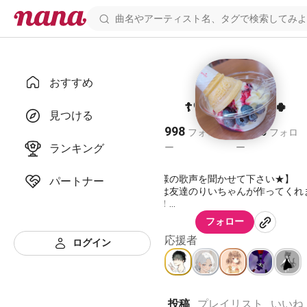
おすすめ
☦︎︎♡ななみ♡☦︎︎🌸🍀
見つける
998
2,035
フォロワ
フォロ
ランキング
ー
ー
【皆様の歌声を聞かせて下さい★】
パートナー
背景は友達のりいちゃんが作ってくれ
た！！
りいちゃん作ってくれてありがとう💝
フォロー
----------おすすめの配信者様----------
応援者
ログイン
推しの友達・仲間( • •)❤︎
☟☟
☆まめまめ🍀（相方）
⇒素敵な相方様でありイケボで面白い
投稿
プレイリスト
いいね