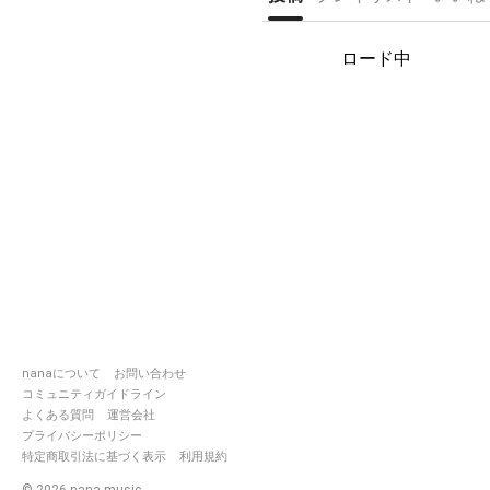
ちゃん的存在❤︎⃜
→
https://nana-music.com/users/97
ロード中
☆✿lyese（りいちゃん🎀
⇒めちゃくちゃ可愛くて素敵ボイスで
ちゃん的存在(´✪ω✪`)♡
→
https://nana-music.com/users/97
☆natsu💞
⇒素敵な歌声で優しくてみんなを魅了
最高の友達॑⸜(* ॑꒳ ॑* )⸝⋆*
→
https://nana-
music.com/users/10333030
※ なな🌸まめ🍀（ななみ×まめまめ）
りい🎀なな🌸まめ🍀（りいぜ×ななみ×
まめ）
nanaについて
お問い合わせ
なな🌸まめ🍀あい⛄（ななみ×まめまめ
コミュニティガイドライン
で投稿していくことが多くなると思い
よくある質問
運営会社
す！
プライバシーポリシー
特定商取引法に基づく表示
利用規約
'20/11/26 ピックアップ載りました!!✨
©
2026
nana music