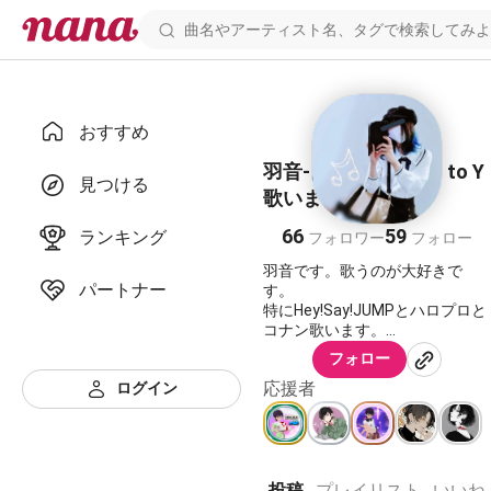
おすすめ
羽音-はおと- from Y to Y
見つける
歌いました
66
59
ランキング
フォロワー
フォロー
羽音です。歌うのが大好きで
パートナー
す。
特にHey!Say!JUMPとハロプロと
コナン歌います。
よろしくお願いします。
フォロー
Hey!Say!JUMP 名探偵コナン
応援者
ログイン
モーニング娘。
川田まみ KOTOKO fripSide
佐倉紗織
GARNET CROW supercell
EGOIST LiSA
投稿
プレイリスト
いいね