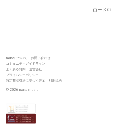
music.com/users/7548655
ロード中
令和3年
2月RPG勇者選抜通過 初期 Lv7(＋
7)
2月女の子になりたい Lv14(＋7)
3月オートファジー Lv20(＋6)
4月ギラギラ Lv26(＋6)
5月ロケットサイダー Lv34(＋8)
6月快晴 Lv41（＋7）
7月 レベル強化其の〿 Lv45 (+4)
nanaについて
お問い合わせ
7月シンクロナイザー Lv52(+7)
コミュニティガイドライン
8月如月アテンション Lv58(+6)
よくある質問
運営会社
9月おちゃめ機能 Lv 65(+7)
プライバシーポリシー
レベル強化 Lv 75(+10)
特定商取引法に基づく表示
利用規約
10月時ノ雨、最終戦争 Lv 81(+6)
11月ウミユリ海底譚 Lv85(+4)
©
2026
nana music
12月ラグトレイン Lv89(+4)
令和4年
1月リバーシブル・キャンペーン
Lv92(+3)
2月生きる Lv97(+5)
3月朝を呑む Lv101(+4)
4月スクランブル交際 上限解放
125