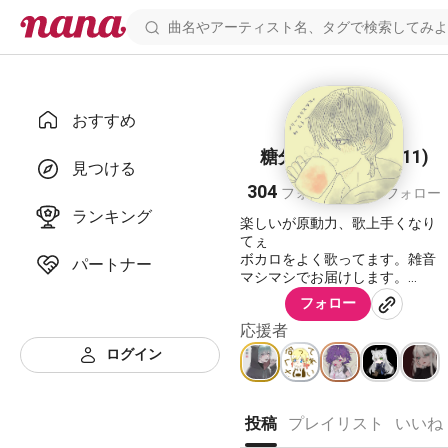
おすすめ
糖分中毒 Lv150(+11)
見つける
304
198
フォロワー
フォロー
ランキング
楽しいが原動力、歌上手くなり
てぇ
ボカロをよく歌ってます。雑音
パートナー
マシマシでお届けします。
フォロー
↓↓↓↓↓↓↓↓↓参加企画↓↓↓↓↓↓↓↓↓
応援者
ログイン
――――――――――――
RPGプロジェクト7期生
樹属性のドラゴンライダー 🐉
投稿
プレイリスト
いいね
https://nana-