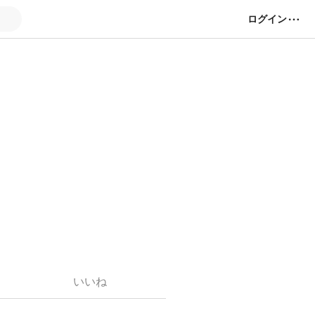
ログイン
笠 絃
。
いいね
6728