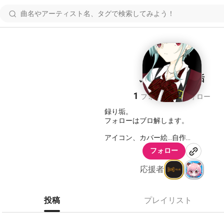
ふかひれ 録り垢
1
1
フォロワー
フォロー
録り垢。
フォローはブロ解します。
アイコン、カバー絵…自作
フォロー
アイコン…代理
カバー…うちの子
応援者
右:音無 叉夜 真ん中:天使 奏叶 左:天
イラスト依頼は本垢連携Twitterまで
投稿
プレイリスト
https://nana-music.com/users/476