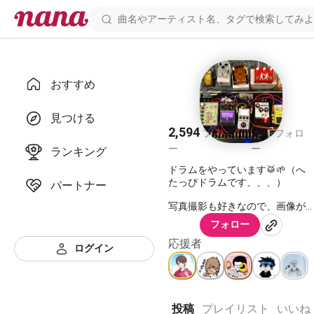
おすすめ
kuri🌰
見つける
2,594
696
フォロワ
フォロ
ー
ー
ランキング
ドラムをやっています🥁🌱（へ
たっぴドラムです、、、）
パートナー
写真撮影も好きなので、画像が
つけられるようになって嬉しい
フォロー
(*^^*)
nanaに貼り付けしている画像
応援者
ログイン
は、わたしが撮影した写真です
📷️
ドラムテクニックはないです😢
が、音楽への情熱はあります🔥
投稿
プレイリスト
いいね