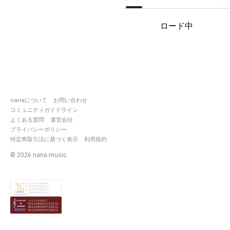
メラ✨メラ✨
技術がないので、わたしにしか
出来ない事を、私なりに出来た
ロード中
らいいなと思ってます😌
たまに歌も歌ったりすることも
あります😳
皆さんに聴いて貰いたい、幻想
的なオリジナル曲『夜の』😌✨✨
nanaについて
お問い合わせ
https://nana-
コミュニティガイドライン
music.com/sounds/0371e80a/
よくある質問
運営会社
こちらのオリジナル曲も、歌詞
プライバシーポリシー
があるあるで楽しいです😆✨💃
特定商取引法に基づく表示
利用規約
『セミばくだん』
©
2026
nana music
ことさんのオリジナル曲です✨
チョモさんのベースイン
https://nana-
music.com/sounds/03dbb38e/
トリっとさんの素敵なピアノに
ドラムインした曲をお聴き下さ
い🥁