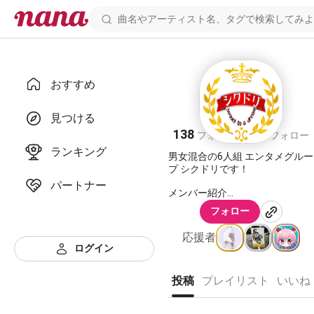
おすすめ
シクドリ
見つける
138
227
フォロワー
フォロー
ランキング
男女混合の6人組 エンタメグルー
プ シクドリです！
パートナー
メンバー紹介
フォロー
キイチ
応援者
シゲアキ
ログイン
キラ
投稿
プレイリスト
いいね
ふうと
しゅんや