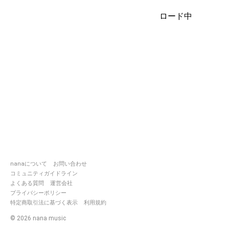
強みに捉えて日々猛進中🔥
ロード中
シャイで奥手なので、近づき難いか
ないですが、
拍手、コメント、コラボされたら嬉
舞い上がる単純なやつです！
気軽に絡みましょう✨
名前は好きに呼んでもらえたら嬉し
♡
いただいたニックネーム
▷▶▷はすはす、はっすん、れんた
ねぎ
nanaについて
お問い合わせ
コミュニティガイドライン
Twitter垢は@jardin_des_angeです
よくある質問
運営会社
気まぐれ投稿ですがYouTubeやって
プライバシーポリシー
す！
特定商取引法に基づく表示
利用規約
https://youtube.com/@jardin_des_
©
2026
nana music
si=60xLpZRAcYq5a0Dd