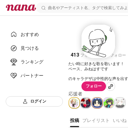
おすすめ
みねはす
見つける
413
381
フォロワー
フォロー
ランキング
歌いたい時に好きな歌を歌います！
マイペース、みねはすです
パートナー
自分のキャラデザは中性的な声を出
肌が水色🩵で、女性的な声を出す時
フォロー
ク🩷です！
応援者
バグってないので驚かないでね
ログイン
多分、色んな声が出せる、、、？？
即ち安定した、特徴的な声がないと
投稿
プレイリスト
いいね
とでもあるけど、