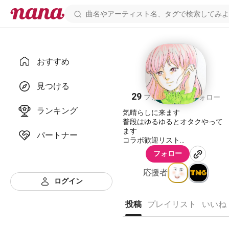
おすすめ
ichijou
見つける
29
38
フォロワー
フォロー
ランキング
気晴らしに来ます
普段はゆるゆるとオタクやって
ます
パートナー
コラボ歓迎リスト
→
https://nana-
フォロー
music.com/playlists/3315034
応援者
ログイン
投稿
プレイリスト
いいね