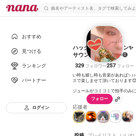
おすすめ
ハックルベリー フィン✨
見つける
サウンドお引越し中😅
329
257
ランキング
フォロワー
フォロー
悲しい時も嬉し時も音楽があれば✨♪
パートナー
ペースで楽しませて頂いております😊
🍀
スケジュールがコミコミで拍手のみ
時があります。ごめんね🙏
フォロー
ゆうこさんがサウンドリストを作っ
応援者
いました💕
ログイン
https://nanax.iinaa.net/2621212_i.h
懐メロ·洋楽·ジャズ…私らしく楽しみ
です😊🎵
投稿
プレイリスト
いいね