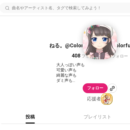
ねる。@Colorful Dreams! Colorful
408
357
フォロワー
フォロー
大人っぽい声も
可愛い声も
綺麗な声も
ダミ声も
全部出せるようになりたい
フォロー
応援者
❁｡.:*･ﾟnana民の皆様に最高の90秒をﾟ･*:
投稿
プレイリスト
推しマ⇒✳️