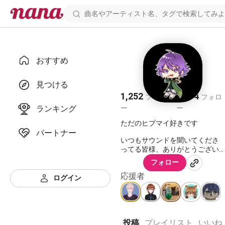
おすすめ
五月雨
見つける
1,252
1,614
フォロワ
フォロ
ランキング
ー
ー
ただのヒプマイ好きです
パートナー
いつもサウンドを聞いてくださ
ってる皆様、ありがとうござい
フォロー
応援者
ログイン
投稿
プレイリスト
いいね