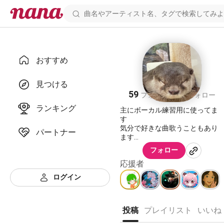
おすすめ
Chirorunnn
見つける
59
58
フォロワー
フォロー
ランキング
主にボーカル練習用に使ってま
す
気分で好きな曲歌うこともあり
パートナー
ます
温かい目で見守っていただけた
フォロー
ら嬉しいです。
応援者
ログイン
アドバイス大歓迎です！むしろ
お願いします🙌
投稿
プレイリスト
いいね
相方：莉音
1番応援してくれる人でもありま