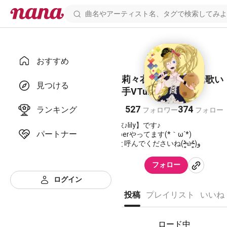
おすすめ
莉々衣♪lily🎈2.5次元歌い
見つける
手VTuber
527
374
ランキング
フォロワー
フォロー
こんにちは！【莉々衣♪lily】です♪
パートナー
2.5次元系歌い手VTuberやってます(*｀ω´*)
気軽にリリィ！などと呼んでくださいね(˃̶͈̀௰˂̶͈́)و
もし私の歌が気に入って貰えましたらどしどし拍手や
フォロー
お待ちしてます(*´艸｀)！
ログイン
音楽が大好きでJ-POPはもちろん、ボカロやアニソン
投稿
プレイリスト
いいね
ってます( ⁼̴̀꒳⁼̴́ )✧
基本的にはノンエフェクトです(´ﾟωﾟ`)
そして色んな歌い方します(･∀︎･)
ロード中