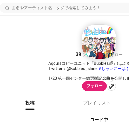
Bubbles🌈
39
5
フォロワー
フォロー
Aqoursコピーユニット「Bubbles🌈」(ばぶ
Twitter：@Bubbles_shine
#しゃいにーば
1/20 第一回センター総選挙記念曲を公開しま
フォロー
○o ｡. MEMBER .。o○
国木田花丸💮 琴海(主催)
投稿
プレイリスト
黒澤ルビィ🍭 冬乃
堕天使ヨハネ👿 (津島善子パート) たこルカ
渡辺曜⚓ なおちむ(副主催)
ロード中
高海千歌🍊 チカノ
桜内梨子🎹 Cha、🍵