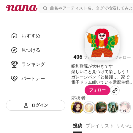
おすすめ
スカリー
見つける
406
468
フォロワー
フォロー
ランキング
昭和歌謡が大好きです
楽しいこと見つけて楽しもう！
ガレージバンドと格闘し、家で
パートナー
電子ドラム叩いている還暦主婦
です。ˊ̱˂˃ˋ̱ )
フォロー
好物は古い歌です！演歌、軍歌
応援者
も大好物！
I like retro songs.
ログイン
投稿
プレイリスト
いいね