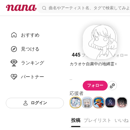
おすすめ
DaRi
見つける
445
268
フォロワー
フォロー
ランキング
カラオケ自粛中の地縛霊♀
パートナー
はじめましての方はこちらから
フォロー
https://nana-
応援者
music.com/playlists/2810498/
ログイン
サブはこちら。ハモリ置いてま
す。
投稿
プレイリスト
いいね
http://nana-
music.com/users/2582816/