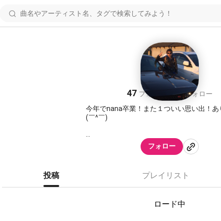
TAKA XIII
47
48
フォロワー
フォロー
今年でnana卒業！また１ついい思い出！
(￣^￣)ゞ
フォロー
投稿
プレイリスト
ロード中