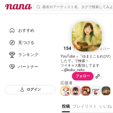
おすすめ
ゆま
見つける
154
41
フォロワー
フォロー
ランキング
YouTube→『ゆまとこもれびの
したで』で検索！
ツイキャス配信してます
パートナー
→@kuku_neko
オリジナル曲あり
フォロー
2016.6〜
応援者
ログイン
投稿
プレイリスト
いいね