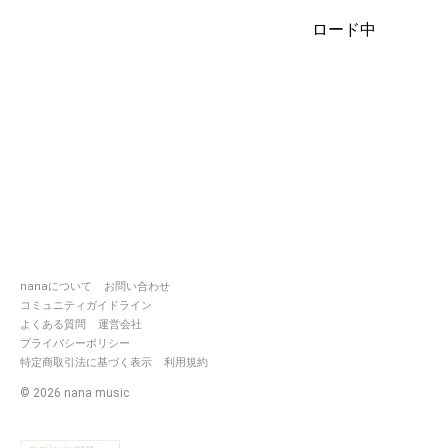
な音源は出せないですから
ロード中
仕事、毎日の生活に追われ💦
コラボ依頼はめちゃくちゃ
時間掛かりますのでお受けする事
には消極的です
でも、ここギターソロ少し欲しいと
のオカズにギター🎸チョロっと欲し
～😃などの得意分野、簡単なご依頼
は喜んでしっぼ🐶振って参ります（
既にある伴奏にはコメント、お気遣
切不要です。軽い会釈程度の拍手の
とりだけで充分だと思ってます
お互いマイペースでぼちぼちが
モットーです、大事な方々は
nanaについて
お問い合わせ
忘れる事ないですから
コミュニティガイドライン
あ、こいつ超久しぶりに来たな!
よくある質問
運営会社
程度に思って下されば（笑）
プライバシーポリシー
以上わがままですいません🙏😅
特定商取引法に基づく表示
利用規約
©
2026
nana music
アカウント移動＆チェック用自分用