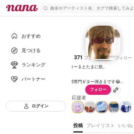
おすすめ
夕凪
見つける
371
349
フォロワー
フォロー
ランキング
ギター🎸とたまに歌。
パートナー
隙間専門ギター弾き🎸です😂
曲の隙間に混入して🤣ギター入れる
フォロー
か歌ってギター少し入れる、コーラ
応援者
入れに行く、などが主な動きです（
ログイン
ギター🎸は弾きますが
伴奏弾きとか1からサウンド
作るのとかは苦手です💦下手くそ
です😅自分用は気楽に伴奏したりも
投稿
プレイリスト
いいね
ますが人様に歌って貰うならばええ