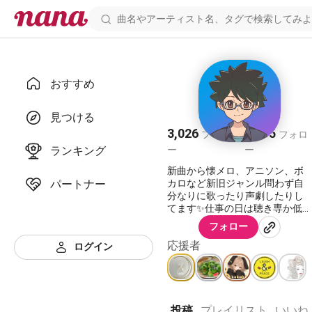
おすすめ
トシック♪🦄✨
見つける
3,026
2,595
フォロワ
フォロ
ランキング
ー
ー
新曲から懐メロ、アニソン、ボ
パートナー
カロなど新旧ジャンル問わず自
分なりに歌ったり声劇したりし
てます✨仕事の日は聴き専か低浮
上😅休みの日に連投になっちゃ
フォロー
うこと多々有りますが宜しくお
応援者
願いします✨(_ _*)✨聴いて頂け
ログイン
る方有難いです(_ _*)
nana投稿開始2016.3.5～
投稿
プレイリスト
いいね