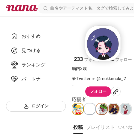
おすすめ
k͟i͟m͟🎧
見つける
233
182
フォロワー
フォロー
ランキング
脳内3歳
パートナー
💎Twitter ☞ @mukkimuki_2
フォロー
https://nana-
music.com/users/387004
応援者
ログイン
投稿
プレイリスト
いいね