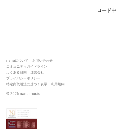
れもコラボ歓迎です🎶
伴奏者の方々、いつも素敵な伴
ロード中
奏ありがとうございます🎶拍
手、コメントありがとうござい
ます┏●♡
nanaについて
お問い合わせ
コミュニティガイドライン
よくある質問
運営会社
プライバシーポリシー
特定商取引法に基づく表示
利用規約
©
2026
nana music