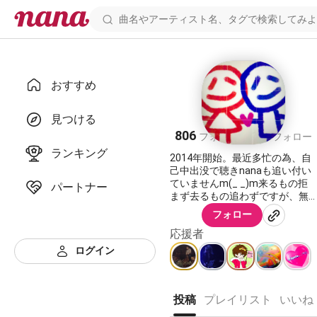
おすすめ
ころぼっくる
見つける
806
166
フォロワー
フォロー
ランキング
2014年開始。最近多忙の為、自
己中出没で聴きnanaも追い付い
ていませんm(_ _)m来るもの拒
パートナー
まず去るもの追わずですが、無
言フォローは受け付けておりま
フォロー
せん。マイペースで楽しく🐢低
応援者
音ガラガラ下手っぴです！耳障
りな方はスルーしてくださ
ログイン
い、！
ボーナスとやらで頂いたギフト
は、ある内はお返しとコラボに
使わせて頂いてます。
投稿
プレイリスト
いいね
コラボ歓迎通知しませんが、ど