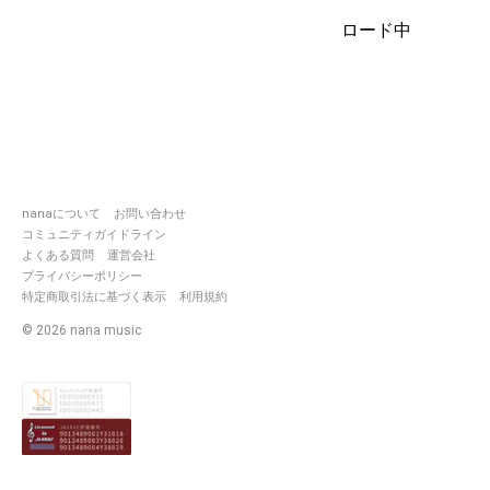
今回も少しずつ更新していきま
ロード中
す😂
★好きなものは
猫/空/青/白/本/詩/歌/ボカロ/ア
ニソン/休日
専コラ大好き。ユニット大好
き。
nanaについて
お問い合わせ
三度の飯より録音が好き。
コミュニティガイドライン
危ない人ですが真剣に楽しく活
よくある質問
運営会社
動してます。
プライバシーポリシー
スカウトあればご相談下さい。
特定商取引法に基づく表示
利用規約
受けられるかは完全に状況によ
りますが
©
2026
nana music
スカウトとっても嬉しいです( ᵕ̩̩
ㅅᵕ̩̩ )
是非是非仲良くして頂けると嬉
しいです！
よろしくお願いします(｢'ω')｢♡