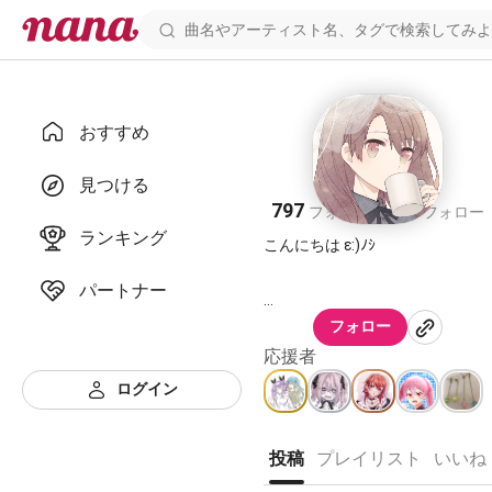
おすすめ
ここあ
見つける
797
385
フォロワー
フォロー
ランキング
こんにちは ε:)ﾉｼ
パートナー
Twitter→@kokonana21
フォロー
icon→「右向きシークレット」
メーカー様
応援者
ログイン
良かったら是非是非🤝
投稿
プレイリスト
いいね
※常にミスでプロフを消してしま
う。