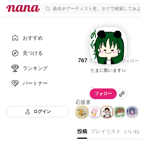
おすすめ
めぐぅ。🐼
見つける
767
197
フォロワー
フォロー
ランキング
たまに歌います♪♪
パートナー
since 2015,9.14
フォロー
応援者
ログイン
投稿
プレイリスト
いいね