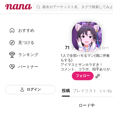
おすすめ
029PRO
見つける
71
11
フォロワー
フォロー
ランキング
1人で全部ハモるマン(偶に伴奏
もする)
アイマスとサンホラすき！
パートナー
コメント、コラボ、拍手ありが
とうございます😊
フォロー
全てチェックしております！
返信はタイミングがあった時に
行ってます⭐️
ログイン
投稿
プレイリスト
いいね
ロード中