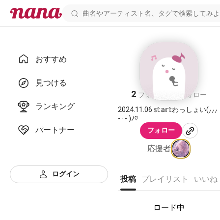
おすすめ
うふみ
見つける
2
2
フォロワー
フォロー
ランキング
2024.11.06 𝕤𝕥𝕒𝕣𝕥わっしょい(⸝⸝⸝
- · - )ﾉ♡
パートナー
フォロー
応援者
ログイン
投稿
プレイリスト
いいね
ロード中