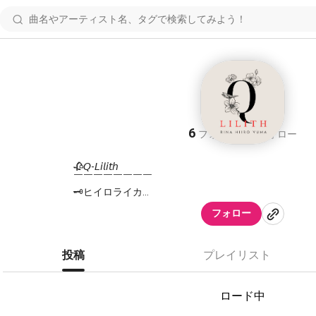
Q−Lilith
6
6
フォロワー
フォロー
🥀𝘘-𝘓𝘪𝘭𝘪𝘵𝘩
￣￣￣￣￣￣￣￣
🗝ヒイロライカ
(
https://nana-music.com/users/9203821
)
フォロー
⚜️桐生りな
(
https://nana-music.com/users/6037062
)
☯️yuma*
(
https://nana-music.com/users/2381215
)
投稿
プレイリスト
ネタに走ったり真面目に歌ったり……
のんびり楽しいことをしよう！の愉快チーム。
ロード中
決してネタ曲を歌うことを義務化されている訳ではあ
こうもネタ曲が歌いやすいのだろうか………