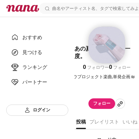
おすすめ
ㅤあの夏の日を、もう一
見つける
度。
0
0
ランキング
フォロワー
フォロー
₪ カゲロウプロジェクト楽曲,単発企画 ₪
パートナー
𓂃◌𓈒𓐍𓈒
フォロー
ログイン
🫧 [ 𝙏𝙖𝙜 ]
#あの夏の日をもう一度
投稿
プレイリスト
いいね
𓂃◌𓈒𓐍𓈒