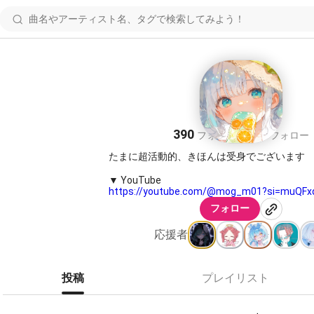
もぐ🍴✧*｡
390
380
フォロワー
フォロー
たまに超活動的、きほんは受身でございます
https://youtube.com/@mog_m01?si=muQFx
フォロー
2026年7月7日
応援者
https://nana-music.com/sounds/06e662ff
2026.3/12(木曜日)
投稿
プレイリスト
https://nana-music.com/sounds/06e1914d