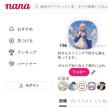
おすすめ
ruru🐾
見つける
156
261
フォロワー
フォロー
ランキング
好きなタイミングで好きな曲を
歌ってます♪
パートナー
ボカロで知り合えて相方になれ
たメイトちゃん♪
フォロー
ユニットになれました☺️
応援者
https://nana-
ログイン
music.com/users/10702562
気軽に話しかけて貰えると跳ね
回って喜びます🫣
投稿
プレイリスト
いいね
特に女子からの声掛けは嬉し過