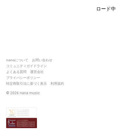
ぎて飛び回るよ🥺✨ｵﾄﾓﾀﾞﾁﾎｼｲ
ロード中
適当な事しか呟いてないX一応あ
ります、
誰でも大歓迎なので、よかった
らフォローしてね😌
配信も度々してるので見かけた
ら気軽に来てもらえると嬉しい
です🥺
nanaについて
お問い合わせ
コミュニティガイドライン
よくある質問
運営会社
プライバシーポリシー
特定商取引法に基づく表示
利用規約
©
2026
nana music