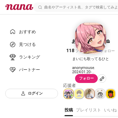
おすすめ
あのにまうす🐭🧀
見つける
118
84
フォロワー
フォロー
ランキング
まいにち歌ってるひと
anonymouse.
パートナー
2024.01.20-
フォロー
アイコン ふじ
応援者
ログイン
投稿
プレイリスト
いいね