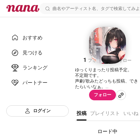
おすすめ
紅崎琳夜
見つける
1
1
フォロワー
フォロー
ランキング
ゆっくりまったり投稿予定。
不定期です。
声劇/歌みたどっちも投稿、でき
パートナー
たらいいなぁ。
気になったら是非フォローお願
フォロー
いします。
フォロー返しに行きますよー。
ログイン
投稿
プレイリスト
いいね
https://nana-
music.com/users/6256632
よかったらこっちもお願いしま
ロード中
す！