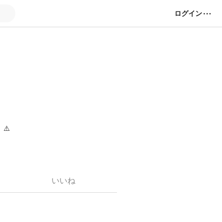
ログイン
⚠️
味の日本の古語。
いいね
園。理想郷。