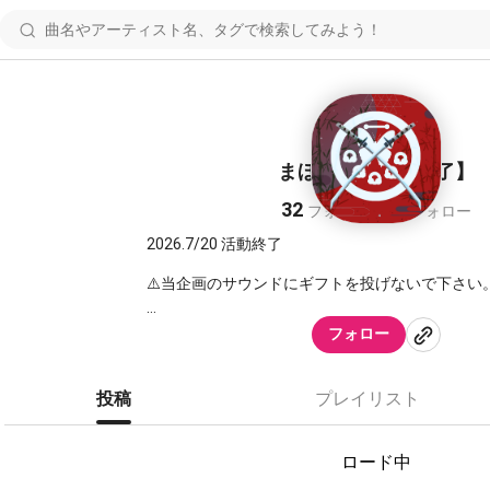
まほろば本丸【終了】
32
32
フォロワー
フォロー
2026.7/20 活動終了
⚠️当企画のサウンドにギフトを投げないで下さい。
-------❁ ❁ ❁ -------
フォロー
「まほろば」とは
「素晴らしい場所」「住みやすい場所」という意
投稿
プレイリスト
「まほらば」「まほらま」｢まほら｣ともいう。楽
-------❁ ❁ ❁ -------
ロード中