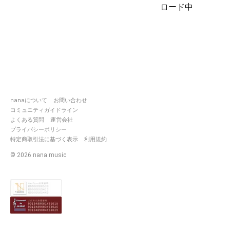
音域広いし、歌上手いし、自慢
ロード中
の友達のむぎちゃん
↓これタップしたら飛べる！はず
https://nana-
music.com/users/10564298
nanaについて
お問い合わせ
コミュニティガイドライン
よくある質問
運営会社
プライバシーポリシー
特定商取引法に基づく表示
利用規約
©
2026
nana music