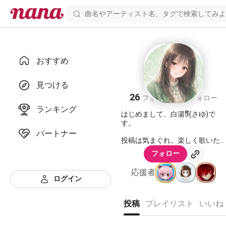
おすすめ
白湯𖠚໊
見つける
26
26
フォロワー
フォロー
ランキング
はじめまして、白湯𖠚໊(さゆ)で
す。
パートナー
投稿は気まぐれ。楽しく歌いた
いだけの人間🫠
フォロー
白湯𖠚໊のX
応援者
ログイン
https://x.com/sy_3_?s=21
リンクから飛べねぇな？ってお
方は@sy_3_ で検索してくださ
投稿
プレイリスト
いいね
い！