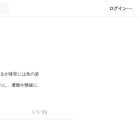
ログイン
れるが後世には魚の姿
．。ｏ○ｏ。．☆．
いいね