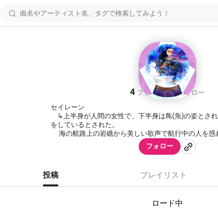
ｾｲﾚｰﾝ
4
4
フォロワー
フォロー
セイレーン
↳上半身が人間の女性で、下半身は鳥(魚)の姿とさ
をしているとされた。
海の航路上の岩礁から美しい歌声で航行中の人を惑わし、遭難や難破に遭
わせる。
フォロー
☆．。ｏ○ｏ。．★．。ｏ○ｏ。．☆．。ｏ○ｏ。．★
投稿
プレイリスト
【メンバー】
《高音…幼さや可愛らしい声》
撫子 (ﾅﾃﾞｼｺ)…朧兎🍬
ロード中
百合(ﾕﾘ)…あをん🥀