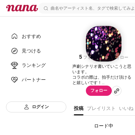
おすすめ
raira⋆̩☂︎*̣̩
見つける
5
12
フォロワー
フォロー
ランキング
声劇シナリオ書いていこうと思
います。
コラボの際は、拍手だけ頂ける
パートナー
と嬉しいです！
フォロー
❌コラボ頂けるときは、本文のテ
キストコピー掲載はお控えくだ
さい。
ログイン
投稿
プレイリスト
いいね
某アプリでシナリオ書いてまし
たが、こちらに移住してきまし
た。(とかいいつ時々2足のわら
ロード中
じ)