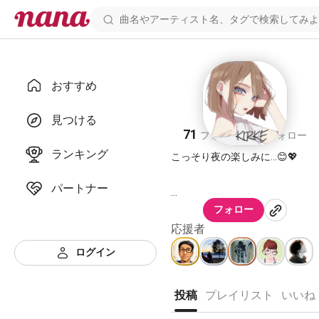
おすすめ
KIRKE
見つける
71
70
フォロワー
フォロー
ランキング
こっそり夜の楽しみに…😊💖
パートナー
フォロー
ユニット【MiiiR】
応援者
https://nana-
ログイン
music.com/playlists/4140900
投稿
プレイリスト
いいね
https://nana-
music.com/users/10023102