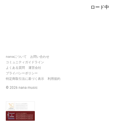
ねぎ子さんの歌声やお人柄に
個人的に惚れてます💕︎🥰
ロード中
ピックアップ感謝🙏(⸝⸝o̴̶̷̥᷄ o̴̶̷̥᷅⸝⸝)✨
https://nana-
music.com/sounds/067c031d
nanaについて
お問い合わせ
https://nana-
music.com/sounds/069dfd70
コミュニティガイドライン
よくある質問
運営会社
プライバシーポリシー
https://nana-
music.com/sounds/069ff5ce
特定商取引法に基づく表示
利用規約
©
2026
nana music