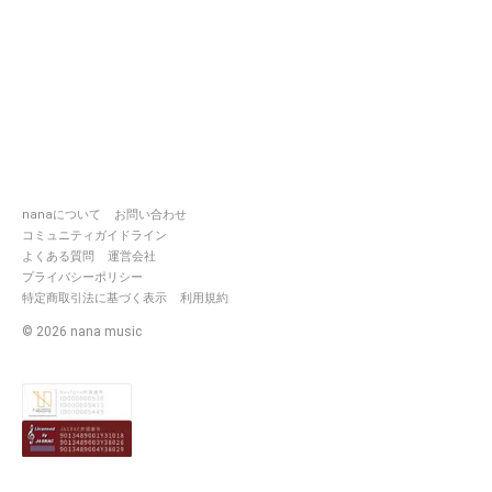
*⋆꒰ঌ┈┈┈┈┈┈┈┈┈໒꒱⋆*
所属ユニット(終了：ꯁꯧ/活動反
応無し：¿)
‪ 𓈒𓏸二次or三次企画
🍬TWISTED FIORE
🦎TWISTED STRANO
nanaについて
お問い合わせ
ꯁꯧ Magical Coffin Land
コミュニティガイドライン
ꯁꯧ phantom stage
よくある質問
運営会社
ꯁꯧトーマ×twst企画
プライバシーポリシー
ꯁꯧ Mad girls
特定商取引法に基づく表示
利用規約
¿My fairy tail
¿Terrababel
©
2026
nana music
‪ 𓈒𓏸一次企画
🌺異形の館
🛐リーリエ学園
🩰妖魔大戦
🩹菴刃街
🕯にじうた！