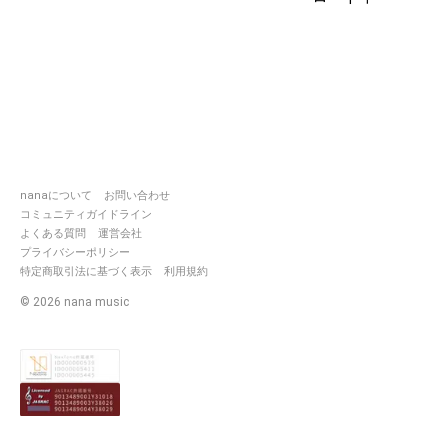
music.com/users/7083487
https://nana-
music.com/users/8744719
https://nana-
music.com/users/9917057
🌻第2弾【真ん中バースデー企
nanaについて
お問い合わせ
#ちゅじゅフェス_HPB
コミュニティガイドライン
2023年5月18日・6月2日・8月5
よくある質問
運営会社
日
プライバシーポリシー
参加ユニット
特定商取引法に基づく表示
利用規約
https://nana-
©
2026
nana music
music.com/users/7083487
https://nana-
music.com/users/8744719
https://nana-
music.com/users/9917057