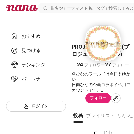
おすすめ
PROJECT: Girasol🌻(プ
見つける
ロジェクトシラソル)
24
27
ランキング
フォロワー
フォロー
🌻ひなのワールドは今日もゆか
パートナー
い
日向ひなの企画コラボイベ用ア
カウントです。
フォロー
🌻第1弾【Tuning! Jukebox
ログイン
#ちゅじゅフェス
2022年11月5
投稿
プレイリスト
いいね
日
参加ユニット
https://nana-
ロード中