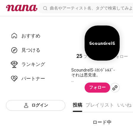
おすすめ
ScoundrelS
見つける
25
30
フォロワー
フォロー
ランキング
ScoundrelS-ｽｶﾝﾄﾞﾚﾙｽﾞ-
それは悪党達。
パートナー
この世の不条理を身に受け
フォロー
歪んでいった悪党達の歌う歌は
＿＿＿＿
投稿
プレイリスト
いいね
ログイン
2023＿＿本格始動。
ロード中