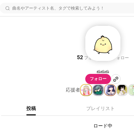
てる(本体)
52
51
フォロワー
フォロー
🧀🧀🧀
フォロー
応援者
投稿
プレイリスト
ロード中