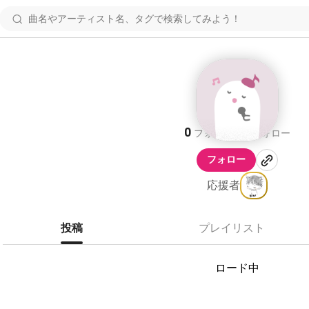
ちゃおづ
0
1
フォロワー
フォロー
フォロー
応援者
投稿
プレイリスト
ロード中