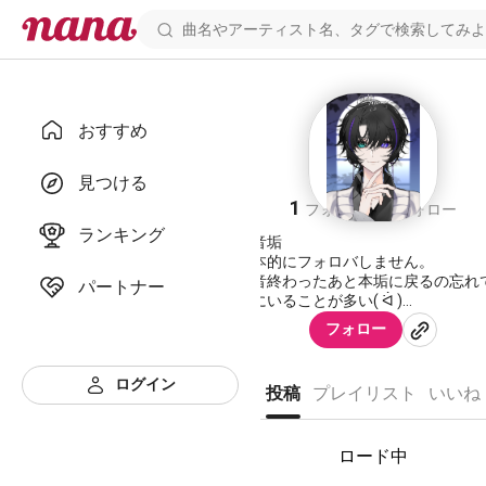
おすすめ
録音垢
見つける
1
3
フォロワー
フォロー
ランキング
録音垢
基本的にフォロバしません。
録音終わったあと本垢に戻るの忘れ
パートナー
こにいることが多い( ᐛ )
というか本垢が重い(* ᐕ)
フォロー
ログイン
投稿
プレイリスト
いいね
https://nana-
music.com/users/7617912
ロード中
アイコン