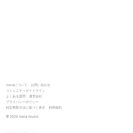
https://www.neka.cc/composer/13
ヘッダーは自分で描いた( ◜ω◝ )
┈┈┈┈┈┈┈┈┈┈
めも✍️
🍯🍁
💧✨
🗝🌙
❄️🤖
⚓️🪼
☃️⛪️
nanaについて
お問い合わせ
♥️🧁
コミュニティガイドライン
🥞🌃🏮🌕
よくある質問
運営会社
🔮
プライバシーポリシー
🎈
特定商取引法に基づく表示
利用規約
🔯
🦐🐡
©
2026
nana music
💉🩺❤️‍🩹
🌦🪷