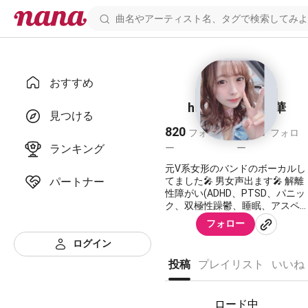
おすすめ
horizon feat 萌華
見つける
820
2,267
フォロワ
フォロ
ランキング
ー
ー
元V系女形のバンドのボーカルし
パートナー
てました🎤 男女声出ます🎤 解離
性障がい(ADHD、PTSD、パニッ
ク、双極性躁鬱、睡眠、アスペ
ルガー、広汎性発達、適応障が
フォロー
い)軽度知的になります💦 後は不
整脈もあります💦 奈良出身で隣
ログイン
町にSCANDALのRINAさんと渡辺
投稿
プレイリスト
いいね
美優紀さんはご近所になります
🙇 29歳です💦 愛知、岡崎の血も
あります✨
ロード中