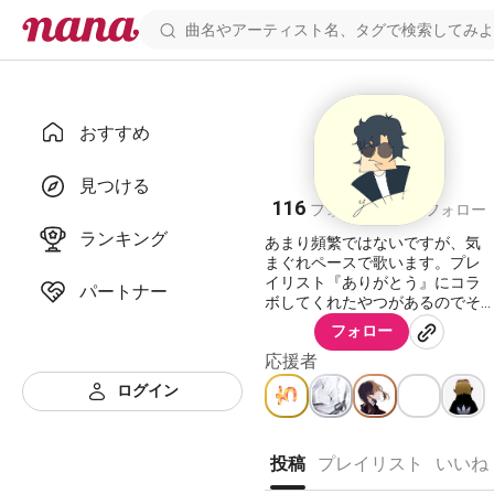
おすすめ
y
見つける
116
111
フォロワー
フォロー
ランキング
あまり頻繁ではないですが、気
まぐれペースで歌います。プレ
イリスト『ありがとう』にコラ
パートナー
ボしてくれたやつがあるのでそ
ちらも是非。 Twitter繋がってく
フォロー
れる方はこっちでよろしくね。
応援者
→ @y3Zb7
ログイン
投稿
プレイリスト
いいね