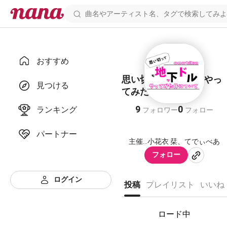
おすすめ
思い切って地下ドルやっ
見つける
てみた件について
9
0
ランキング
フォロワー
フォロー
パートナー
主催…小花衣 栞、てでぃべあ
フォロー
ログイン
投稿
プレイリスト
いいね
ロード中